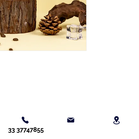
Contacta con nosotros
33 37747855